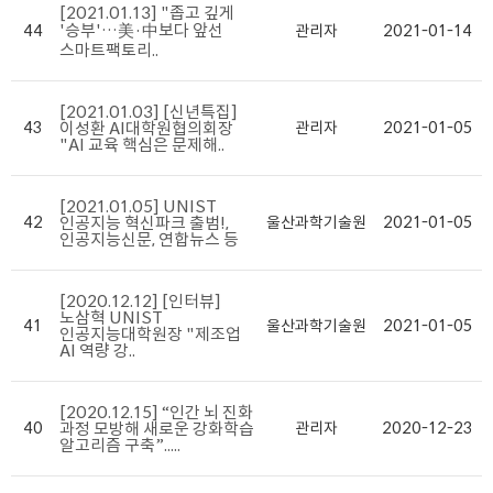
[2021.01.13] "좁고 깊게
'승부'…美·中보다 앞선
44
관리자
2021-01-14
스마트팩토리..
[2021.01.03] [신년특집]
43
이성환 AI대학원협의회장
관리자
2021-01-05
"AI 교육 핵심은 문제해..
[2021.01.05] UNIST
42
인공지능 혁신파크 출범!,
울산과학기술원
2021-01-05
인공지능신문, 연합뉴스 등
[2020.12.12] [인터뷰]
노삼혁 UNIST
41
울산과학기술원
2021-01-05
인공지능대학원장 "제조업
AI 역량 강..
[2020.12.15] “인간 뇌 진화
40
과정 모방해 새로운 강화학습
관리자
2020-12-23
알고리즘 구축”.....