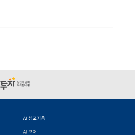
AI 심포지움
AI 코어