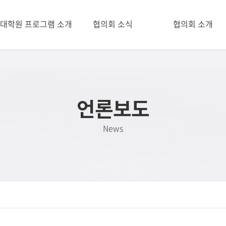
I대학원 프로그램 소개
협의회 소식
협의회 소개
사업소개
공지사항
인사말
추진배경
월별일정
일반현황
추진경과
대학별 행사
연혁
선정대학
공동행사
정관
언론보도
언론보도
News