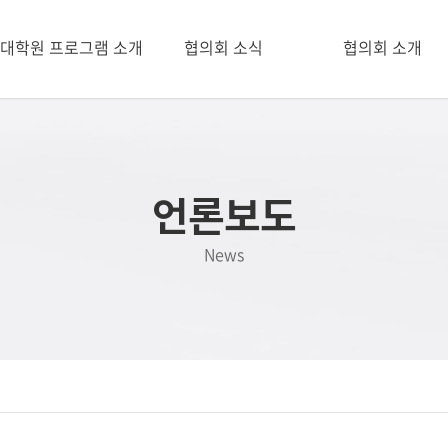
I대학원 프로그램 소개
협의회 소식
협의회 소개
사업소개
공지사항
인사말
추진배경
월별일정
일반현황
추진경과
대학별 행사
연혁
선정대학
공동행사
정관
언론보도
언론보도
News