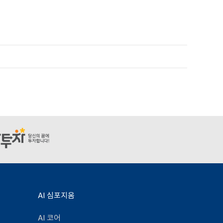
AI 심포지움
AI 코어